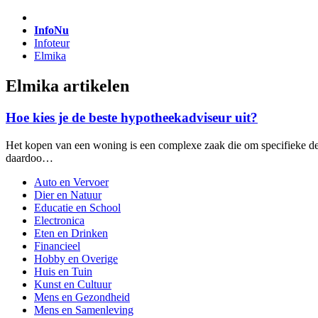
InfoNu
Infoteur
Elmika
Elmika artikelen
Hoe kies je de beste hypotheekadviseur uit?
Het kopen van een woning is een complexe zaak die om specifieke de
daardoo…
Auto en Vervoer
Dier en Natuur
Educatie en School
Electronica
Eten en Drinken
Financieel
Hobby en Overige
Huis en Tuin
Kunst en Cultuur
Mens en Gezondheid
Mens en Samenleving