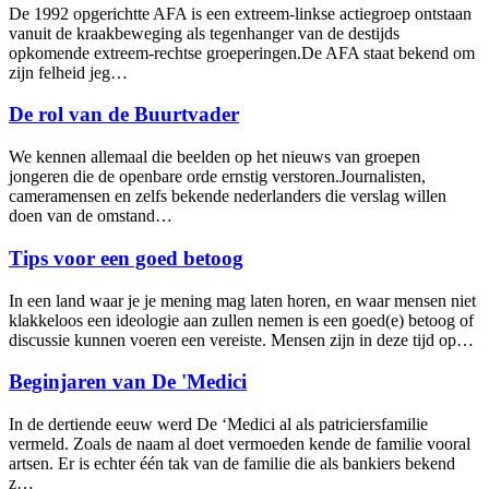
De 1992 opgerichtte AFA is een extreem-linkse actiegroep ontstaan
vanuit de kraakbeweging als tegenhanger van de destijds
opkomende extreem-rechtse groeperingen.De AFA staat bekend om
zijn felheid jeg…
De rol van de Buurtvader
We kennen allemaal die beelden op het nieuws van groepen
jongeren die de openbare orde ernstig verstoren.Journalisten,
cameramensen en zelfs bekende nederlanders die verslag willen
doen van de omstand…
Tips voor een goed betoog
In een land waar je je mening mag laten horen, en waar mensen niet
klakkeloos een ideologie aan zullen nemen is een goed(e) betoog of
discussie kunnen voeren een vereiste. Mensen zijn in deze tijd op…
Beginjaren van De 'Medici
In de dertiende eeuw werd De ‘Medici al als patriciersfamilie
vermeld. Zoals de naam al doet vermoeden kende de familie vooral
artsen. Er is echter één tak van de familie die als bankiers bekend
z…