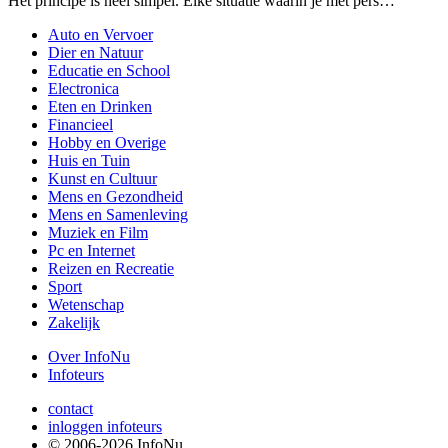
Het principe is héél simpel. Elke situatie waarin je met pers…
Auto en Vervoer
Dier en Natuur
Educatie en School
Electronica
Eten en Drinken
Financieel
Hobby en Overige
Huis en Tuin
Kunst en Cultuur
Mens en Gezondheid
Mens en Samenleving
Muziek en Film
Pc en Internet
Reizen en Recreatie
Sport
Wetenschap
Zakelijk
Over InfoNu
Infoteurs
contact
inloggen infoteurs
© 2006-2026 InfoNu